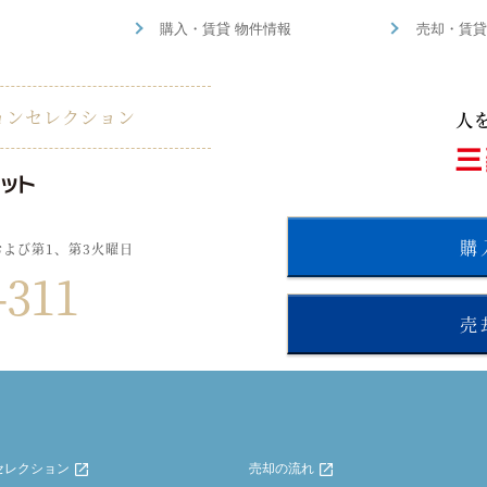
購入・賃貸 物件情報
売却・賃貸
ョンセレクション
購
および第1、第3火曜日
-311
売
セレクション
売却の流れ